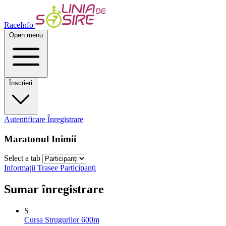
RaceInfo
Open menu
Înscrieri
Autentificare
Înregistrare
Maratonul Inimii
Select a tab
Informații
Trasee
Participanți
Sumar înregistrare
S
Cursa Strugurilor 600m