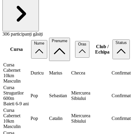
306 participanți găsiți
Prenume
Status
Nume
Oras
Club /
Cursa
Echipa
Cursa
Cabernet
Duricu
Marius
Checea
Confirmat
10km
Masculin
Cursa
Strugurilor
Miercurea
Pop
Sebastian
Confirmat
600m
Sibiului
Baieti 6-9 ani
Cursa
Cabernet
Miercurea
Pop
Catalin
Confirmat
10km
Sibiului
Masculin
Cursa