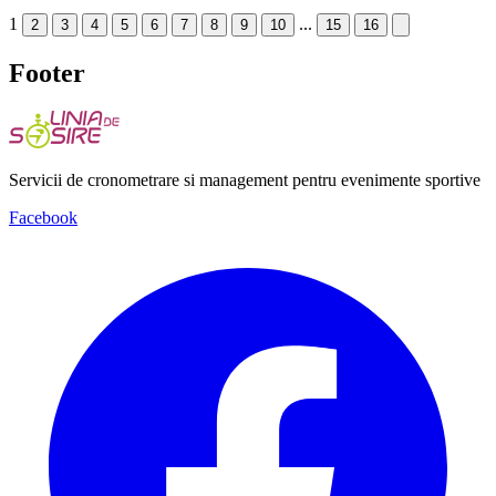
1
...
2
3
4
5
6
7
8
9
10
15
16
Footer
Servicii de cronometrare si management pentru evenimente sportive
Facebook