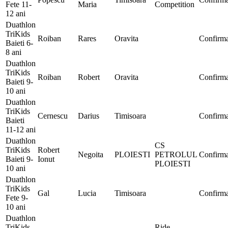
Fete 11-
Maria
Competition
12 ani
Duathlon
TriKids
Roiban
Rares
Oravita
Confirma
Baieti 6-
8 ani
Duathlon
TriKids
Roiban
Robert
Oravita
Confirma
Baieti 9-
10 ani
Duathlon
TriKids
Cernescu
Darius
Timisoara
Confirma
Baieti
11-12 ani
Duathlon
CS
TriKids
Robert
Negoita
PLOIESTI
PETROLUL
Confirma
Baieti 9-
Ionut
PLOIESTI
10 ani
Duathlon
TriKids
Gal
Lucia
Timisoara
Confirma
Fete 9-
10 ani
Duathlon
TriKids
Ride