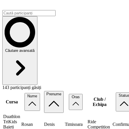
Căutare avansată
143 participanți găsiți
Prenume
Statu
Nume
Oras
Club /
Cursa
Echipa
Duathlon
TriKids
Ride
Rosan
Denis
Timisoara
Confirma
Baieti
Competition