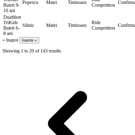
Popescu
Matei
Timisoara
Confirma
Baieti 9-
Competition
10 ani
Duathlon
TriKids
Ride
Silinic
Matei
Timisoara
Confirma
Baieti 6-
Competition
8 ani
« Inapoi
Inainte »
Showing
1
to
20
of
143
results