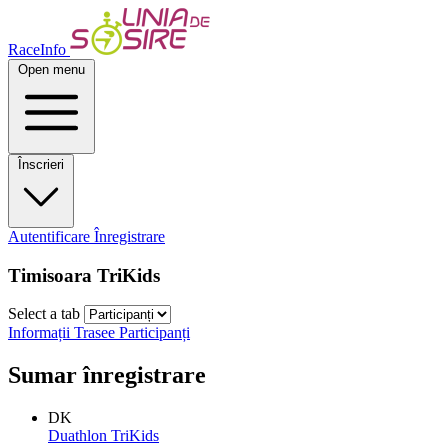
RaceInfo
Open menu
Înscrieri
Autentificare
Înregistrare
Timisoara TriKids
Select a tab
Informații
Trasee
Participanți
Sumar înregistrare
DK
Duathlon TriKids