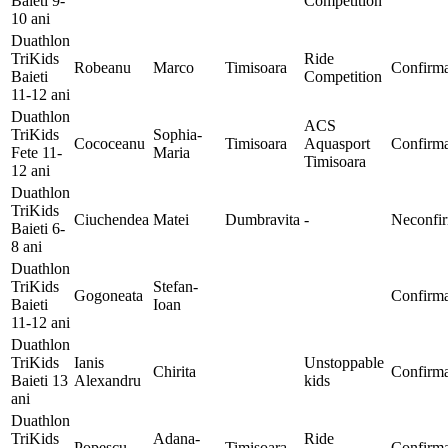
Baieti 9-
Competition
10 ani
Duathlon
TriKids
Ride
Robeanu
Marco
Timisoara
Confirma
Baieti
Competition
11-12 ani
Duathlon
ACS
TriKids
Sophia-
Cococeanu
Timisoara
Aquasport
Confirma
Fete 11-
Maria
Timisoara
12 ani
Duathlon
TriKids
Ciuchendea
Matei
Dumbravita
-
Neconfi
Baieti 6-
8 ani
Duathlon
TriKids
Stefan-
Gogoneata
Confirma
Baieti
Ioan
11-12 ani
Duathlon
TriKids
Ianis
Unstoppable
Chirita
Confirma
Baieti 13
Alexandru
kids
ani
Duathlon
TriKids
Adana-
Ride
Popescu
Timisoara
Confirma