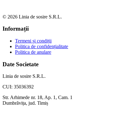
© 2026 Linia de sosire S.R.L.
Informații
Termeni și condiții
Politica de confidențialitate
Politica de anulare
Date Societate
Linia de sosire S.R.L.
CUI: 35036392
Str. Arhimede nr. 18, Ap. 1, Cam. 1
Dumbrăvița, jud. Timiș