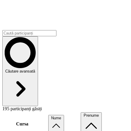
Căutare avansată
195 participanți găsiți
Prenume
Nume
Cursa