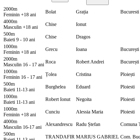
2000m
Bolat
Grația
Bucuresti
Feminin +18 ani
4000m
Chise
Ionut
Masculin +18 ani
500m
Chise
Dragos
Baieti 9 - 10 ani
1000m
Grecu
Ioana
București
Feminin +18 ani
2000m
Roca
Robert Andrei
București
Masculin 16 - 17 ani
1000m
Țolea
Cristina
Ploiești
Feminin 16 - 17 ani
500m
Burghelea
Eduard
Ploiesti
Baieti 11-13 ani
1000m
Robert Ionut
Negoita
Ploiesti
Baieti 11-13 ani
1000m
Cunciu
Alessia Maria
Ploiesti
Feminin +18 ani
4000m
Alexandrescu
Radu Ștefan
Comuna Tg
Masculin 16-17 ani
500m
TRANDAFIR
MARIUS GABRIEL
Com. Bu
Baieti 11-13 ani