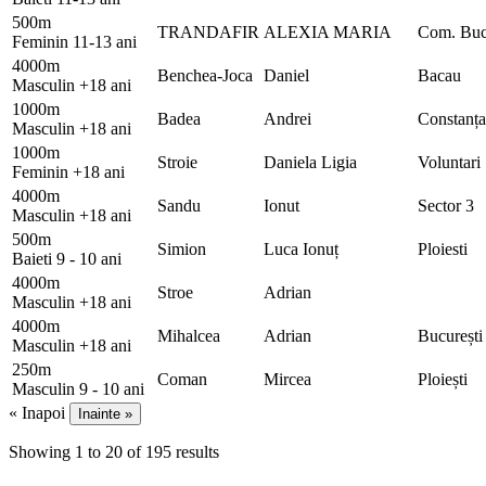
500m
TRANDAFIR
ALEXIA MARIA
Com. Bu
Feminin 11-13 ani
4000m
Benchea-Joca
Daniel
Bacau
Masculin +18 ani
1000m
Badea
Andrei
Constanța
Masculin +18 ani
1000m
Stroie
Daniela Ligia
Voluntari
Feminin +18 ani
4000m
Sandu
Ionut
Sector 3
Masculin +18 ani
500m
Simion
Luca Ionuț
Ploiesti
Baieti 9 - 10 ani
4000m
Stroe
Adrian
Masculin +18 ani
4000m
Mihalcea
Adrian
București
Masculin +18 ani
250m
Coman
Mircea
Ploiești
Masculin 9 - 10 ani
« Inapoi
Inainte »
Showing
1
to
20
of
195
results