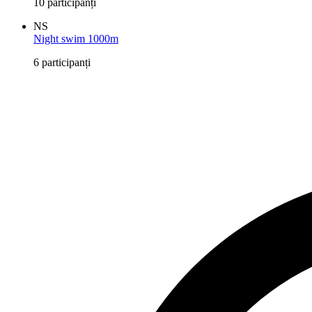
10 participanți
NS
Night swim 1000m
6 participanți