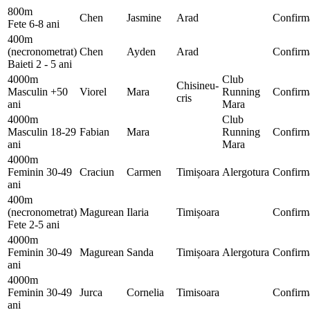
800m
Chen
Jasmine
Arad
Confirm
Fete 6-8 ani
400m
(necronometrat)
Chen
Ayden
Arad
Confirm
Baieti 2 - 5 ani
4000m
Club
Chisineu-
Masculin +50
Viorel
Mara
Running
Confirm
cris
ani
Mara
4000m
Club
Masculin 18-29
Fabian
Mara
Running
Confirm
ani
Mara
4000m
Feminin 30-49
Craciun
Carmen
Timișoara
Alergotura
Confirm
ani
400m
(necronometrat)
Magurean
Ilaria
Timișoara
Confirm
Fete 2-5 ani
4000m
Feminin 30-49
Magurean
Sanda
Timișoara
Alergotura
Confirm
ani
4000m
Feminin 30-49
Jurca
Cornelia
Timisoara
Confirm
ani