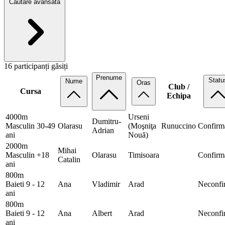
Căutare avansată
16 participanți găsiți
Prenume
Statu
Nume
Oras
Club /
Cursa
Echipa
4000m
Urseni
Dumitru-
Masculin 30-49
Olarasu
(Moşniţa
Runuccino
Confirm
Adrian
ani
Nouă)
2000m
Mihai
Masculin +18
Olarasu
Timisoara
Confirm
Catalin
ani
800m
Baieti 9 - 12
Ana
Vladimir
Arad
Neconfi
ani
800m
Baieti 9 - 12
Ana
Albert
Arad
Neconfi
ani