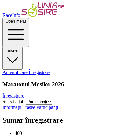
RaceInfo
Open menu
Înscrieri
Autentificare
Înregistrare
Maratonul Mosilor 2026
Înregistrare
Select a tab
Informații
Trasee
Participanți
Sumar înregistrare
400