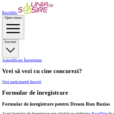
RaceInfo
Open menu
Înscrieri
Autentificare
Înregistrare
Vrei să vezi cu cine concurezi?
Vezi participanții înscriși
Formular de înregistrare
Formular de înregistrare pentru
Dream Run Buzias
Acest formular de înregistrare este găzduit pe platforma
RaceTime
în 