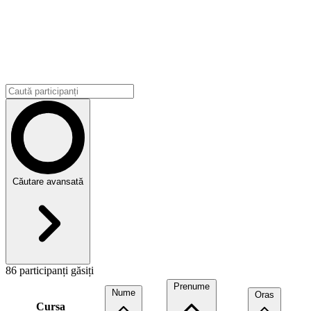
Căutare avansată
86 participanți găsiți
Prenume
Nume
Oras
Cursa