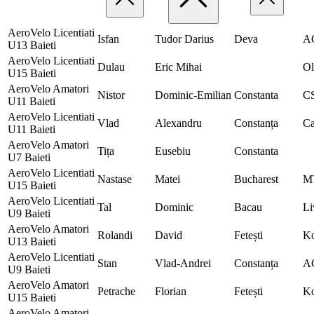
AeroVelo Licentiati
Isfan
Tudor Darius
Deva
A
U13 Baieti
AeroVelo Licentiati
Dulau
Eric Mihai
Ol
U15 Baieti
AeroVelo Amatori
Nistor
Dominic-Emilian
Constanta
C
U11 Baieti
AeroVelo Licentiati
Vlad
Alexandru
Constanța
Ca
U11 Baieti
AeroVelo Amatori
Tița
Eusebiu
Constanta
U7 Baieti
AeroVelo Licentiati
Nastase
Matei
Bucharest
M
U15 Baieti
AeroVelo Licentiati
Tal
Dominic
Bacau
Li
U9 Baieti
AeroVelo Amatori
Rolandi
David
Fetești
K
U13 Baieti
AeroVelo Licentiati
Stan
Vlad-Andrei
Constanța
A
U9 Baieti
AeroVelo Amatori
Petrache
Florian
Fetești
K
U15 Baieti
AeroVelo Amatori