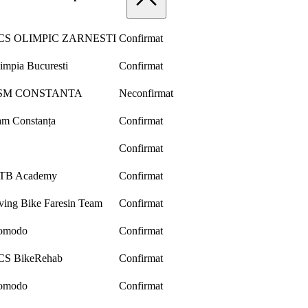
CS OLIMPIC ZARNESTI
Confirmat
impia Bucuresti
Confirmat
SM CONSTANTA
Neconfirmat
m Constanța
Confirmat
Confirmat
TB Academy
Confirmat
ving Bike Faresin Team
Confirmat
omodo
Confirmat
CS BikeRehab
Confirmat
omodo
Confirmat