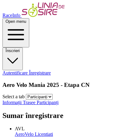
RaceInfo
Open menu
Înscrieri
Autentificare
Înregistrare
Aero Velo Mania 2025 - Etapa CN
Select a tab
Informații
Trasee
Participanți
Sumar înregistrare
AVL
AeroVelo Licentiati