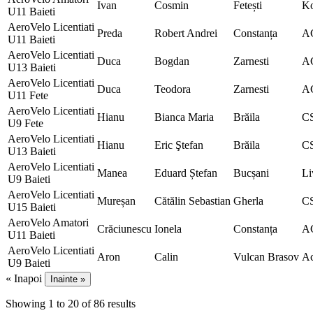
Ivan
Cosmin
Fetești
K
U11 Baieti
AeroVelo Licentiati
Preda
Robert Andrei
Constanța
A
U11 Baieti
AeroVelo Licentiati
Duca
Bogdan
Zarnesti
AC
U13 Baieti
AeroVelo Licentiati
Duca
Teodora
Zarnesti
AC
U11 Fete
AeroVelo Licentiati
Hianu
Bianca Maria
Brăila
CS
U9 Fete
AeroVelo Licentiati
Hianu
Eric Ştefan
Brăila
CS
U13 Baieti
AeroVelo Licentiati
Manea
Eduard Ștefan
Bucșani
Li
U9 Baieti
AeroVelo Licentiati
Mureșan
Cătălin Sebastian
Gherla
CS
U15 Baieti
AeroVelo Amatori
Crăciunescu
Ionela
Constanța
A
U11 Baieti
AeroVelo Licentiati
Aron
Calin
Vulcan Brasov
Ac
U9 Baieti
« Inapoi
Inainte »
Showing
1
to
20
of
86
results